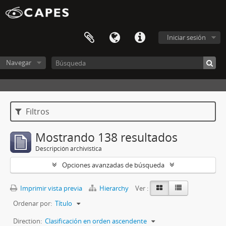
Iniciar sesión
Navegar
Filtros
Mostrando 138 resultados
Descripción archivística
Opciones avanzadas de búsqueda
Imprimir vista previa
Hierarchy
Ver :
Ordenar por:
Título
Direction:
Clasificación en orden ascendente