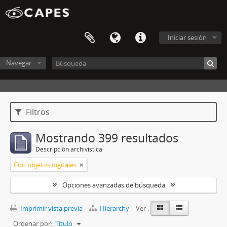
Iniciar sesión
Navegar
Filtros
Mostrando 399 resultados
Descripción archivística
Con objetos digitales
Opciones avanzadas de búsqueda
Imprimir vista previa
Hierarchy
Ver :
Ordenar por:
Título