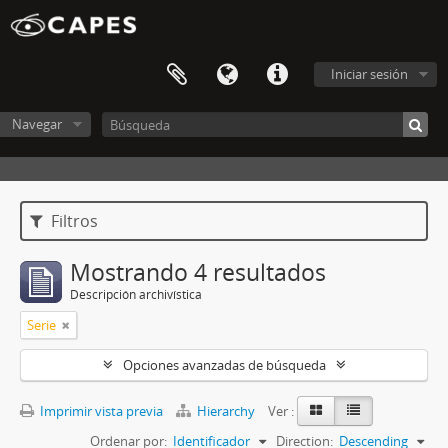
Iniciar sesión
Navegar
Filtros
Mostrando 4 resultados
Descripción archivística
Serie
Opciones avanzadas de búsqueda
Imprimir vista previa
Hierarchy
Ver :
Ordenar por:
Identificador
Direction:
Descending