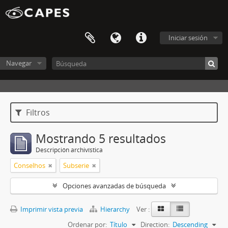
Iniciar sesión
Navegar
Filtros
Mostrando 5 resultados
Descripción archivística
Conselhos
Subserie
Opciones avanzadas de búsqueda
Imprimir vista previa
Hierarchy
Ver :
Ordenar por:
Título
Direction:
Descending