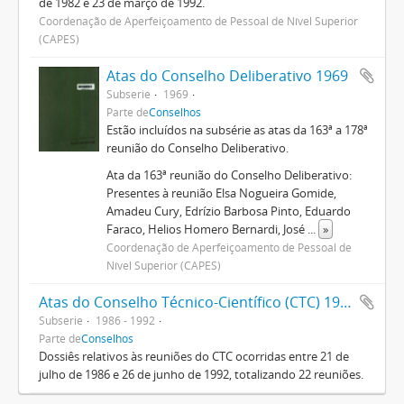
de 1982 e 23 de março de 1992.
Coordenação de Aperfeiçoamento de Pessoal de Nível Superior
(CAPES)
Atas do Conselho Deliberativo 1969
Subserie
1969
Parte de
Conselhos
Estão incluídos na subsérie as atas da 163ª a 178ª
reunião do Conselho Deliberativo.
Ata da 163ª reunião do Conselho Deliberativo:
Presentes à reunião Elsa Nogueira Gomide,
Amadeu Cury, Edrízio Barbosa Pinto, Eduardo
Faraco, Helios Homero Bernardi, José
...
»
Coordenação de Aperfeiçoamento de Pessoal de
Nível Superior (CAPES)
Atas do Conselho Técnico-Científico (CTC) 1986-1992
Subserie
1986 - 1992
Parte de
Conselhos
Dossiês relativos às reuniões do CTC ocorridas entre 21 de
julho de 1986 e 26 de junho de 1992, totalizando 22 reuniões.