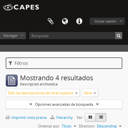
Iniciar sesión
Navegar
Filtros
Mostrando 4 resultados
Descripción archivística
Sólo las descripciones de nivel superior
Serie
Opciones avanzadas de búsqueda
Imprimir vista previa
Hierarchy
Ver :
Ordenar por:
Título
Direction:
Descending