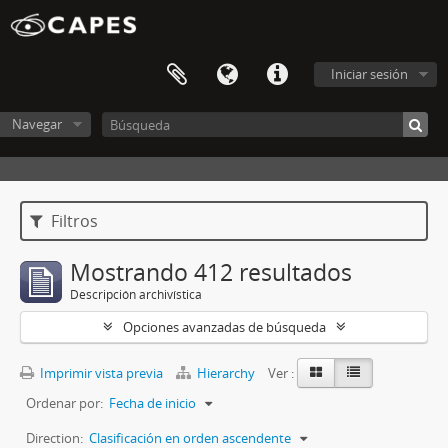
Iniciar sesión
Navegar
Filtros
Mostrando 412 resultados
Descripción archivística
Opciones avanzadas de búsqueda
Imprimir vista previa
Hierarchy
Ver :
Ordenar por:
Fecha de inicio
Direction:
Clasificación en orden ascendente