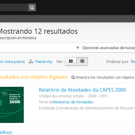
Mostrando 12 resultados
scripción archivística
Opciones avanzadas de bús
r vista previa
Hierarchy
Ver :
Ordenar por:
Re
esultados con objetos digitales
Muestra los resultados con objetos 
Relatório de Atividades da CAPES 2000
Unidad documental simple
2000 - 2001
Parte de
Relatórios de Atividades
Fundação Coordenação de Aperfeiçoamento de Pessoal d
elhos