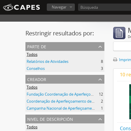
Navegar
Restringir resultados por:
De
parte de
Todos
Imprimi
Relatórios de Atividades
8
Conselhos
3
10 r
creador
Todos
Fundação Coordenação de Aperfeiçoamento de Pessoal de Nível Superior (CAPES)
12
Coordenação de Aperfeiçoamento de Pessoal de Nível Superior (CAPES)
2
Campanha Nacional de Aperfeiçoamento de Pessoal de Nível Superior (CAPES)
1
nivel de descripción
Todos
Cons