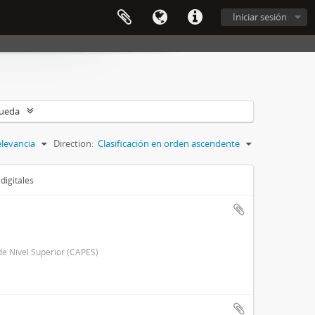
Iniciar sesión
queda
levancia
Direction:
Clasificación en orden ascendente
digitales
e Nível Superior (CAPES)