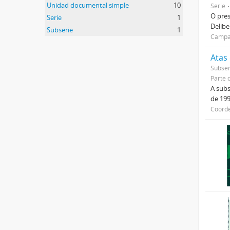
Unidad documental simple
10
Serie
O pre
Serie
1
Delibe
Subserie
1
Campan
Atas
Subser
Parte 
A subs
de 199
Coorde