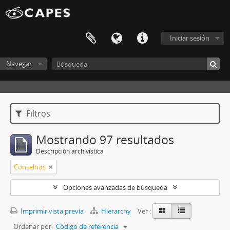
Iniciar sesión
Navegar
Filtros
Mostrando 97 resultados
Descripción archivística
Conselhos
Opciones avanzadas de búsqueda
Imprimir vista previa
Hierarchy
Ver :
Ordenar por:
Código de referencia