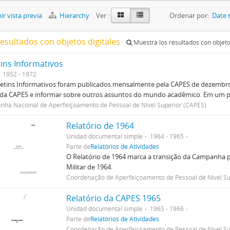
r vista previa
Hierarchy
Ver :
Ordenar por:
Date 
resultados con objetos digitales
Muestra los resultados con objeto
tins Informativos
1952 - 1972
etins Informativos foram publicados mensalmente pela CAPES de dezembro 
 da CAPES e informar sobre outros assuntos do mundo acadêmico. Em um p
ha Nacional de Aperfeiçoamento de Pessoal de Nível Superior (CAPES)
Relatório de 1964
Unidad documental simple
1964 - 1965
Parte de
Relatórios de Atividades
O Relatório de 1964 marca a transição da Campanha p
Militar de 1964.
Coordenação de Aperfeiçoamento de Pessoal de Nível Su
Relatório da CAPES 1965
Unidad documental simple
1965 - 1966
Parte de
Relatórios de Atividades
Coordenação de Aperfeiçoamento de Pessoal de Nível Su