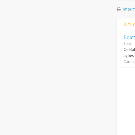
Imprimi
225 
Bole
Serie
Os Bol
ações
Campan