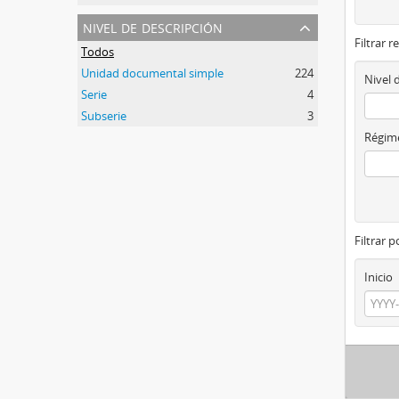
nivel de descripción
Filtrar r
Todos
Unidad documental simple
224
Nivel 
Serie
4
Subserie
3
Régime
Filtrar 
Inicio