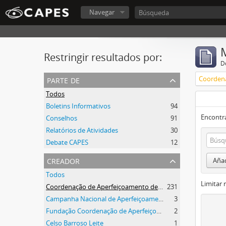
Navegar
Restringir resultados por:
De
parte de
Todos
Boletins Informativos
94
Encontra
Conselhos
91
Relatórios de Atividades
30
Debate CAPES
12
creador
Añad
Todos
Limitar 
Coordenação de Aperfeiçoamento de Pessoal de Nível Superior (CAPES)
231
Campanha Nacional de Aperfeiçoamento de Pessoal de Nível Superior (CAPES)
3
Fundação Coordenação de Aperfeiçoamento de Pessoal de Nível Superior (CAPES)
2
Celso Barroso Leite
1