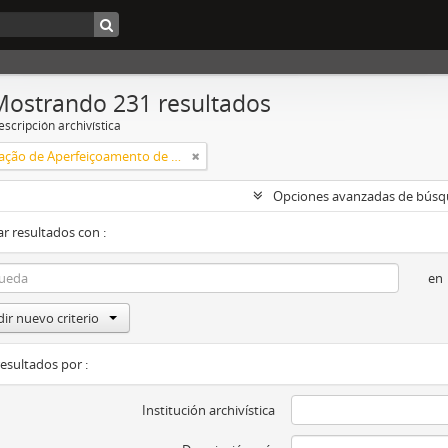
Mostrando 231 resultados
scripción archivística
Coordenação de Aperfeiçoamento de Pessoal de Nível Superior (CAPES)
Opciones avanzadas de bús
r resultados con :
en
ir nuevo criterio
resultados por :
Institución archivística