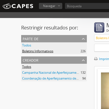
Navegar
Restringir resultados por:
De
parte de
Boletins
Todos
Boletins Informativos
226
creador
Imprimi
Todos
Campanha Nacional de Aperfeiçoamento de Pessoal de Nível Superior (CAPES)
132
Coordenação de Aperfeiçoamento de Pessoal de Nível Superior (CAPES)
94