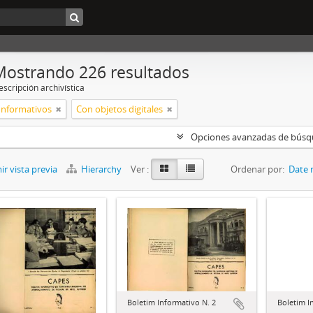
Mostrando 226 resultados
scripción archivística
 Informativos
Con objetos digitales
Opciones avanzadas de bús
r vista previa
Hierarchy
Ver :
Ordenar por:
Date 
Boletim Informativo N. 2
Boletim I