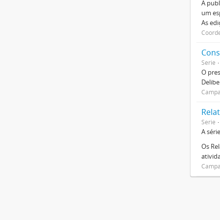
A publ
um esp
As ed
Coorde
Cons
Serie
O pre
Delibe
Campan
Relat
Serie
A séri
Os Rel
ativi
Campan