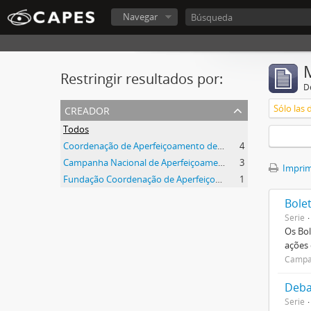
Navegar
Restringir resultados por:
De
creador
Sólo las 
Todos
Coordenação de Aperfeiçoamento de Pessoal de Nível Superior (CAPES)
4
Campanha Nacional de Aperfeiçoamento de Pessoal de Nível Superior (CAPES)
3
Imprimi
Fundação Coordenação de Aperfeiçoamento de Pessoal de Nível Superior (CAPES)
1
Bole
Serie
Os Bol
ações
Campan
Deba
Serie