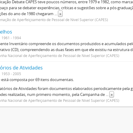
icação Debate CAPES teve poucos números, entre 1979 e 1982, como marca d
aço para se debater experiências, críticas e sugestões sobre a pós-graduaç
ições do ano de 1980 chegaram
...
»
nação de Aperfeiçoamento de Pessoal de Nível Superior (CAPES)
elhos
1961 - 1994
sente Inventário compreende os documentos produzidos e acumulados pelo
rativo (CD), compreendendo as duas fases em que ele existiu na estrutura da
ha Nacional de Aperfeiçoamento de Pessoal de Nível Superior (CAPES)
órios de Atividades
1953 - 2005
e está composta por 69 itens documentais.
atórios de Atividades foram documentos elaborados periodicamente pela ge
dades realizadas, num primeiro momento, pela Campanha de
...
»
ha Nacional de Aperfeiçoamento de Pessoal de Nível Superior (CAPES)