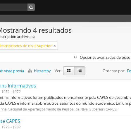
Mostrando 4 resultados
scripción archivística
descripciones de nivel superior
Opciones avanzadas de bús
r vista previa
Hierarchy
Ver :
Ordenar por:
Fe
tins Informativos
1952 - 1972
etins Informativos foram publicados mensalmente pela CAPES de dezembro 
 da CAPES e informar sobre outros assuntos do mundo acadêmico. Em um p
ha Nacional de Aperfeiçoamento de Pessoal de Nível Superior (CAPES)
te CAPES
1979 - 1982