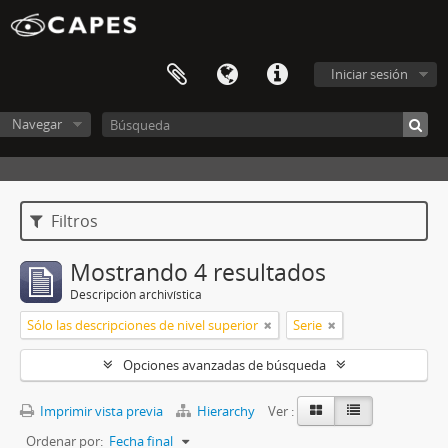
Iniciar sesión
Navegar
Filtros
Mostrando 4 resultados
Descripción archivística
Sólo las descripciones de nivel superior
Serie
Opciones avanzadas de búsqueda
Imprimir vista previa
Hierarchy
Ver :
Ordenar por:
Fecha final