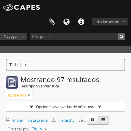
Iniciar sesión
Navegar
Filtros
Mostrando 97 resultados
Descripción archivística
Conselhos
Opciones avanzadas de búsqueda
Imprimir vista previa
Hierarchy
Ver :
Ordenar por:
Título