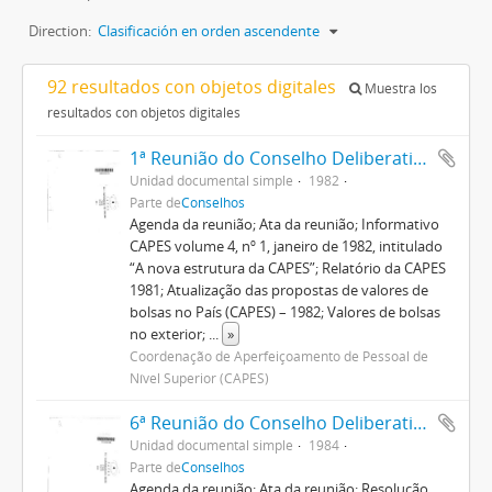
Direction:
Clasificación en orden ascendente
92 resultados con objetos digitales
Muestra los
resultados con objetos digitales
1ª Reunião do Conselho Deliberativo
Unidad documental simple
1982
Parte de
Conselhos
Agenda da reunião; Ata da reunião; Informativo
CAPES volume 4, nº 1, janeiro de 1982, intitulado
“A nova estrutura da CAPES”; Relatório da CAPES
1981; Atualização das propostas de valores de
bolsas no País (CAPES) – 1982; Valores de bolsas
no exterior;
...
»
Coordenação de Aperfeiçoamento de Pessoal de
Nível Superior (CAPES)
6ª Reunião do Conselho Deliberativo
Unidad documental simple
1984
Parte de
Conselhos
Agenda da reunião; Ata da reunião; Resolução,