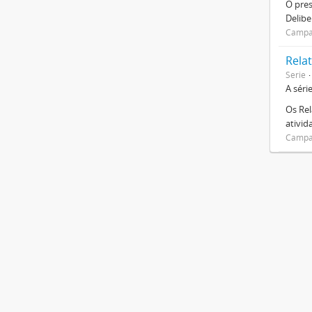
O pre
Delibe
Campan
Relat
Serie
A séri
Os Rel
ativi
Campan