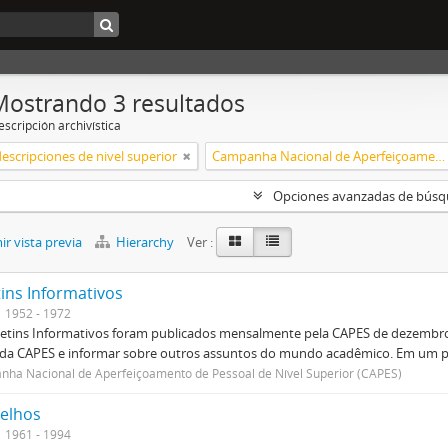
Mostrando 3 resultados
scripción archivística
descripciones de nivel superior
Campanha Nacional de Aperfeiçoamento de Pessoal de Nível Superior (CAPES)
Opciones avanzadas de bús
r vista previa
Hierarchy
Ver :
tins Informativos
1952 - 1972
etins Informativos foram publicados mensalmente pela CAPES de dezembro 
 da CAPES e informar sobre outros assuntos do mundo acadêmico. Em um p
ha Nacional de Aperfeiçoamento de Pessoal de Nível Superior (CAPES)
elhos
1961 - 1994