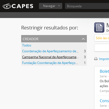
Navegar
Restringir resultados por:
De
creador
Sólo las 
Todos
Coordenação de Aperfeiçoamento de Pessoal de Nível Superior (CAPES)
3
Campanha Nacional de Aperfeiçoamento de Pessoal de Nível Superior (CAPES)
3
Imprimi
Fundação Coordenação de Aperfeiçoamento de Pessoal de Nível Superior (CAPES)
1
Bole
Serie
Os Bol
ações
Campan
Cons
Serie