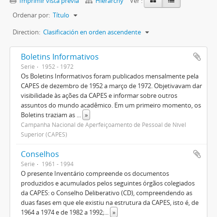
Imprimir vista previa
Hierarchy
Ver :
Ordenar por:
Título
Direction:
Clasificación en orden ascendente
Boletins Informativos
Serie
1952 - 1972
Os Boletins Informativos foram publicados mensalmente pela
CAPES de dezembro de 1952 a março de 1972. Objetivavam dar
visibilidade às ações da CAPES e informar sobre outros
assuntos do mundo acadêmico. Em um primeiro momento, os
Boletins traziam as
...
»
Campanha Nacional de Aperfeiçoamento de Pessoal de Nível
Superior (CAPES)
Conselhos
Serie
1961 - 1994
O presente Inventário compreende os documentos
produzidos e acumulados pelos seguintes órgãos colegiados
da CAPES: o Conselho Deliberativo (CD), compreendendo as
duas fases em que ele existiu na estrutura da CAPES, isto é, de
1964 a 1974 e de 1982 a 1992;
...
»