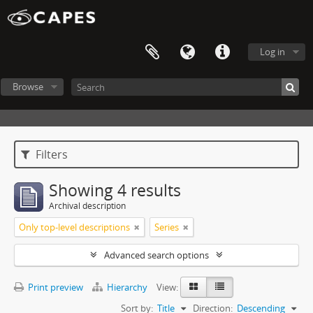
Log in
Browse
Filters
Showing 4 results
Archival description
Only top-level descriptions
Series
Advanced search options
Print preview
Hierarchy
View:
Sort by:
Title
Direction:
Descending