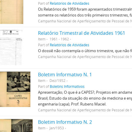
Part of
Relatórios de Atividades
Os Relatórios de 1959 foram apresentados trimestralm
somente os relatórios dos três primeiros trimestres, f
Campanha Nacional de Aperfeiçoamento de Pessoal de N
Relatório Trimestral de Atividades 1961
Item
1961 - 1962
Part of
Relatórios de Atividades
O dossiê não contempla o último trimestre, que não 
Campanha Nacional de Aperfeiçoamento de Pessoal de N
Boletim Informativo N. 1
Item
Dez/1952
Part of
Boletins Informativos
Apresentação; O que é a CAPES?; Projetos em andame
Brasil; Estudo da situação do ensino de medicina e eng
engenharia (capa); Prof. Rubens Maciel.
Campanha Nacional de Aperfeiçoamento de Pessoal de N
Boletim Informativo N. 2
Item
Jan/1953