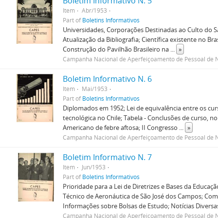
Boletim Informativo N. 5
Item
Abr/1953
Part of
Boletins Informativos
Universidades, Corporações Destinadas ao Culto do Sa
Atualização da Bibliografia; Científica existente no Br
Construção do Pavilhão Brasileiro na
...
»
Campanha Nacional de Aperfeiçoamento de Pessoal de N
Boletim Informativo N. 6
Item
Mai/1953
Part of
Boletins Informativos
Diplomados em 1952; Lei de equivalência entre os cur
tecnológica no Chile; Tabela - Conclusões de curso, no 
Americano de febre aftosa; II Congresso
...
»
Campanha Nacional de Aperfeiçoamento de Pessoal de N
Boletim Informativo N. 7
Item
Jun/1953
Part of
Boletins Informativos
Prioridade para a Lei de Diretrizes e Bases da Educaç
Técnico de Aeronáutica de São José dos Campos; Comi
Informações sobre Bolsas de Estudo; Notícias Diversa
Campanha Nacional de Aperfeiçoamento de Pessoal de N