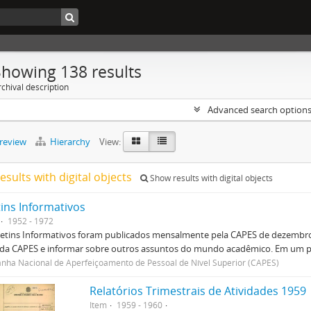
Showing 138 results
chival description
Advanced search option
preview
Hierarchy
View:
esults with digital objects
Show results with digital objects
tins Informativos
1952 - 1972
etins Informativos foram publicados mensalmente pela CAPES de dezembro 
 da CAPES e informar sobre outros assuntos do mundo acadêmico. Em um p
ha Nacional de Aperfeiçoamento de Pessoal de Nível Superior (CAPES)
Relatórios Trimestrais de Atividades 1959
Item
1959 - 1960