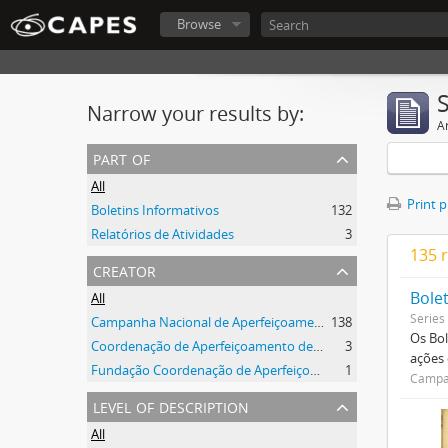
Browse
Narrow your results by:
Ar
part of
All
Print 
Boletins Informativos
132
Relatórios de Atividades
3
135 r
creator
Bole
All
Series
Campanha Nacional de Aperfeiçoamento de Pessoal de Nível Superior (CAPES)
138
Os Bol
Coordenação de Aperfeiçoamento de Pessoal de Nível Superior (CAPES)
3
ações
Fundação Coordenação de Aperfeiçoamento de Pessoal de Nível Superior (CAPES)
1
Campan
level of description
All