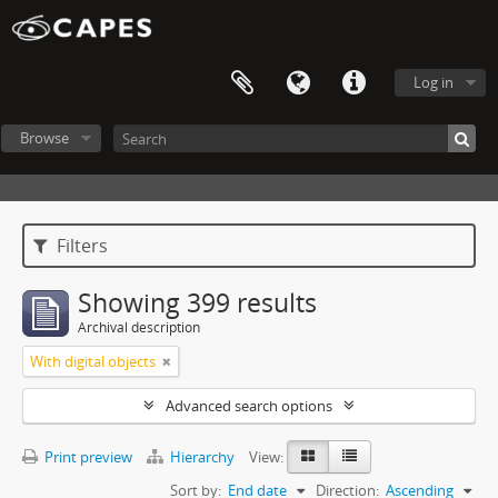
Log in
Browse
Filters
Showing 399 results
Archival description
With digital objects
Advanced search options
Print preview
Hierarchy
View:
Sort by:
End date
Direction:
Ascending