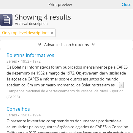
Print preview
Close
Showing 4 results
Archival description
Only top-level descriptions
Advanced search options
Boletins Informativos
Series
1952 - 1972
Os Boletins Informativos foram publicados mensalmente pela CAPES
de dezembro de 1952 a março de 1972. Objetivavam dar visibilidade
às ações da CAPES e informar sobre outros assuntos do mundo
acadêmico. Em um primeiro momento, os Boletins traziam as
...
»
Campanha Nacional de Aperfeiçoamento de Pessoal de Nível Superior
(CAPES)
Conselhos
Series
1961 - 1994
O presente Inventário compreende os documentos produzidos e
acumulados pelos seguintes órgãos colegiados da CAPES: o Conselho
Deliberativo (CD), compreendendo as duas fases em que ele existiu na