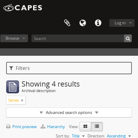
Log in
Browse
Filters
Showing 4 results
Archival description
Series
Advanced search options
Print preview
Hierarchy
View:
Sort by:
Title
Direction:
Ascending