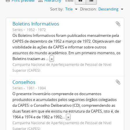
Print preview
Hierarchy
View:
Sort by:
Title
Direction:
Descending
Boletins Informativos
Series
1952 - 1972
Os Boletins Informativos foram publicados mensalmente pela
CAPES de dezembro de 1952 a março de 1972. Objetivavam dar
visibilidade às ações da CAPES e informar sobre outros
assuntos do mundo acadêmico. Em um primeiro momento, os
Boletins traziam as
...
»
Campanha Nacional de Aperfeiçoamento de Pessoal de Nível
Superior (CAPES)
Conselhos
Series
1961 - 1994
O presente Inventário compreende os documentos
produzidos e acumulados pelos seguintes órgãos colegiados
da CAPES: o Conselho Deliberativo (CD), compreendendo as
duas fases em que ele existiu na estrutura da CAPES, isto é, de
1964 a 1974 e de 1982 a 1992;
...
»
Campanha Nacional de Aperfeiçoamento de Pessoal de Nível
Superior (CAPES)