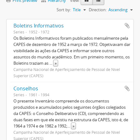
Print preview
Hierarchy
View:
Sort by:
Title
Direction:
Ascending
Boletins Informativos
Series
1952 - 1972
Os Boletins Informativos foram publicados mensalmente pela
CAPES de dezembro de 1952 a março de 1972. Objetivavam dar
visibilidade às ações da CAPES e informar sobre outros
assuntos do mundo acadêmico. Em um primeiro momento, os
Boletins traziam as
...
»
Campanha Nacional de Aperfeiçoamento de Pessoal de Nível
Superior (CAPES)
Conselhos
Series
1961 - 1994
O presente Inventário compreende os documentos
produzidos e acumulados pelos seguintes órgãos colegiados
da CAPES: o Conselho Deliberativo (CD), compreendendo as
duas fases em que ele existiu na estrutura da CAPES, isto é, de
1964 a 1974 e de 1982 a 1992;
...
»
Campanha Nacional de Aperfeiçoamento de Pessoal de Nível
Superior (CAPES)