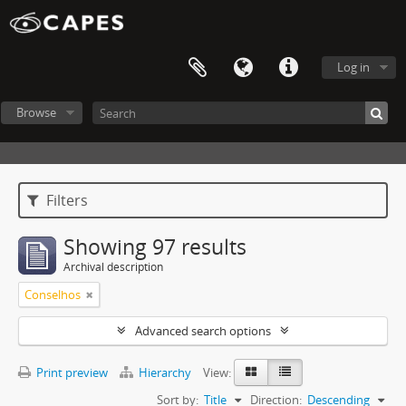
Log in
Browse
Filters
Showing 97 results
Archival description
Conselhos
Advanced search options
Print preview
Hierarchy
View:
Sort by:
Title
Direction:
Descending