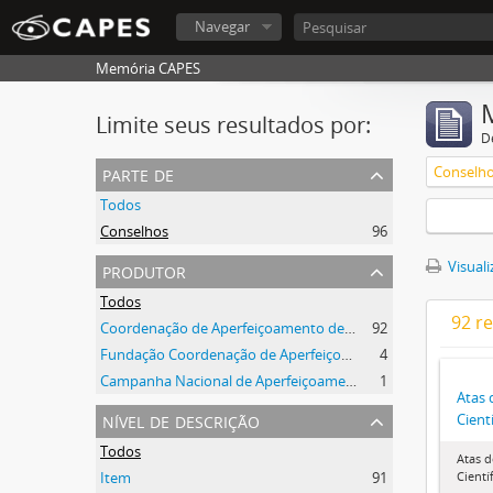
Navegar
Memória CAPES
Limite seus resultados por:
D
parte de
Conselh
Todos
Conselhos
96
produtor
Visuali
Todos
92 r
Coordenação de Aperfeiçoamento de Pessoal de Nível Superior (CAPES)
92
Fundação Coordenação de Aperfeiçoamento de Pessoal de Nível Superior (CAPES)
4
Campanha Nacional de Aperfeiçoamento de Pessoal de Nível Superior (CAPES)
1
Atas 
nível de descrição
Cient
Todos
Atas d
Item
91
Cientí