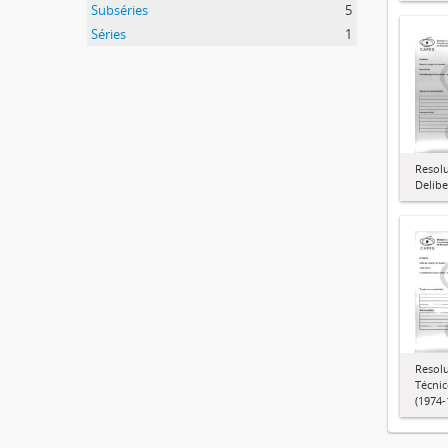
Subséries
5
Séries
1
Resol
Delibe
Resol
Técnic
(1974-