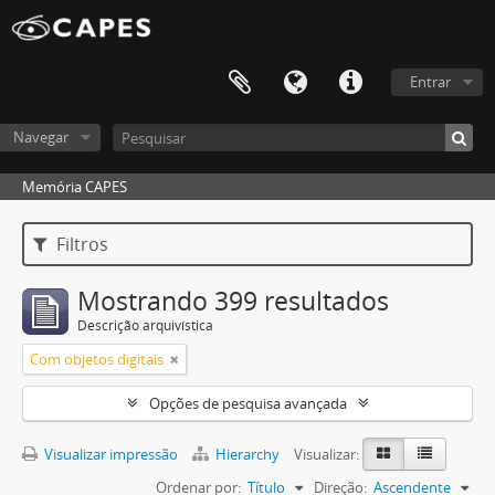
Entrar
Navegar
Memória CAPES
Filtros
Mostrando 399 resultados
Descrição arquivística
Com objetos digitais
Opções de pesquisa avançada
Visualizar impressão
Hierarchy
Visualizar:
Ordenar por:
Título
Direção:
Ascendente