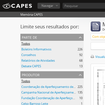
Navegar
Memória CAPES
Limite seus resultados por:
D
parte de
Com obje
Todos
Boletins Informativos
226
Conselhos
92
Visuali
Relatórios de Atividades
68
Debate CAPES
13
produtor
Todos
Coordenação de Aperfeiçoamento de Pessoal de Nível Superior (CAPES)
225
Campanha Nacional de Aperfeiçoamento de Pessoal de Nível Superior (CAPES)
135
Fundação Coordenação de Aperfeiçoamento de Pessoal de Nível Superior (CAPES)
10
Celso Barroso Leite
1