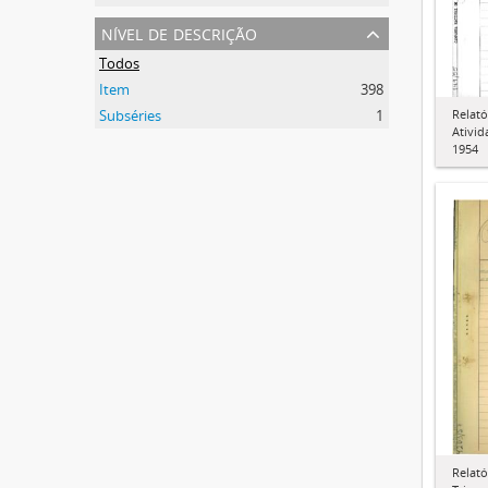
nível de descrição
Todos
Item
398
Relató
Subséries
1
Ativid
1954
Relató