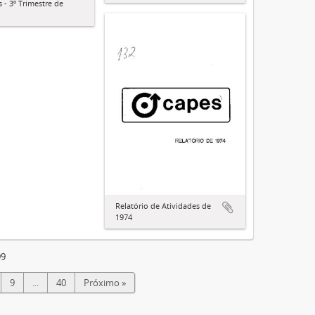
 - 3º Trimestre de
Relatório de Atividades de
1974
99
9
...
40
Próximo »