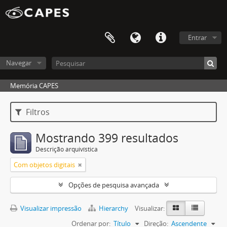
Entrar
Navegar
Memória CAPES
Filtros
Mostrando 399 resultados
Descrição arquivística
Com objetos digitais
Opções de pesquisa avançada
Visualizar impressão
Hierarchy
Visualizar:
Ordenar por:
Título
Direção:
Ascendente