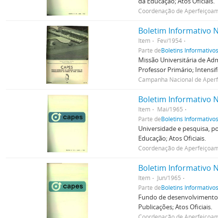
da Educação; Atos Oficiais.
Coordenação de Aperfeiçoame
Boletim Informativo N
Item
Fev/1954
Parte de
Boletins Informativo
Missão Universitária de Adm
Professor Primário; Intensi
Campanha Nacional de Aperfe
Boletim Informativo N
Item
Mai/1965
Parte de
Boletins Informativo
Universidade e pesquisa, p
Educação; Atos Oficiais.
Coordenação de Aperfeiçoame
Boletim Informativo N
Item
Jun/1965
Parte de
Boletins Informativo
Fundo de desenvolvimento t
Publicações; Atos Oficiais.
Coordenação de Aperfeiçoame