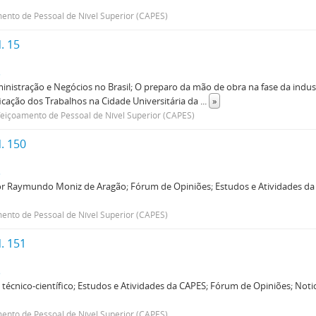
nto de Pessoal de Nível Superior (CAPES)
. 15
s
inistração e Negócios no Brasil; O preparo da mão de obra na fase da industr
ficação dos Trabalhos na Cidade Universitária da
...
»
içoamento de Pessoal de Nível Superior (CAPES)
. 150
s
or Raymundo Moniz de Aragão; Fórum de Opiniões; Estudos e Atividades da C
nto de Pessoal de Nível Superior (CAPES)
. 151
s
écnico-científico; Estudos e Atividades da CAPES; Fórum de Opiniões; Notic
nto de Pessoal de Nível Superior (CAPES)