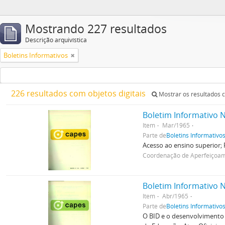
Mostrando 227 resultados
Descrição arquivística
Boletins Informativos
226 resultados com objetos digitais
Mostrar os resultados c
Boletim Informativo N
Item
Mar/1965
Parte de
Boletins Informativo
Acesso ao ensino superior; 
Coordenação de Aperfeiçoame
Boletim Informativo N
Item
Abr/1965
Parte de
Boletins Informativo
O BID e o desenvolvimento d