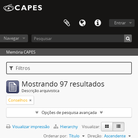
Entrar
Navegar
Memória CAPES
Filtros
Mostrando 97 resultados
Descrição arquivística
Conselhos
Opções de pesquisa avançada
Visualizar impressão
Hierarchy
Visualizar:
Ordenar por:
Título
Direção:
Ascendente