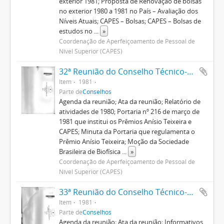
exterior 1981; Proposta de Renovação de bolsas
no exterior 1980 a 1981 no País – Avaliação dos
Níveis Atuais; CAPES – Bolsas; CAPES – Bolsas de
estudos no
...
»
Coordenação de Aperfeiçoamento de Pessoal de
Nível Superior (CAPES)
32ª Reunião do Conselho Técnico-Administrativo
Item
1981
Parte de
Conselhos
Agenda da reunião; Ata da reunião; Relatório de
atividades de 1980; Portaria nº 216 de março de
1981 que institui os Prêmios Anísio Teixeira e
CAPES; Minuta da Portaria que regulamenta o
Prêmio Anísio Teixeira; Moção da Sociedade
Brasileira de Biofísica
...
»
Coordenação de Aperfeiçoamento de Pessoal de
Nível Superior (CAPES)
33ª Reunião do Conselho Técnico-Administrativo
Item
1981
Parte de
Conselhos
Agenda da reunião; Ata da reunião; Informativos