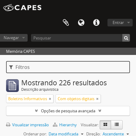
Entrar
Navegar
Memória CAPES
Filtros
Mostrando 226 resultados
Descrição arquivística
Boletins Informativos
Com objetos digitais
Opções de pesquisa avançada
Visualizar impressão
Hierarchy
Visualizar:
Ordenar por:
Data modificada
Direção:
Ascendente