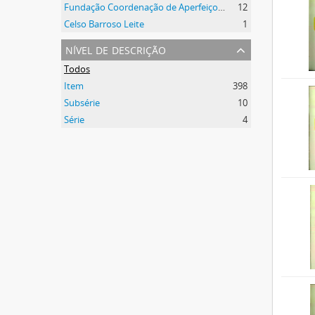
Fundação Coordenação de Aperfeiçoamento de Pessoal de Nível Superior (CAPES)
12
Celso Barroso Leite
1
nível de descrição
Todos
Item
398
Subsérie
10
Série
4