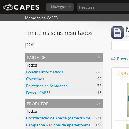
Navegar
Memória da CAPES
Limite os seus resultados
D
por:
parte de
Previsu
Todos
Boletins Informativos
226
399 
Conselhos
96
Relatórios de Atividades
73
Debate CAPES
13
produtor
Todos
Coordenação de Aperfeiçoamento de Pessoal de Nível Superior (CAPES)
231
Campanha Nacional de Aperfeiçoamento de Pessoal de Nível Superior (CAPES)
138