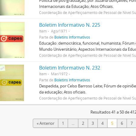
Política de pós-graduação, por Suzana Gonçalves; Fór
Internacionais da Educação; Atos Oficiais.
Coordenação de Aperfeiçoamento de Pessoal de Nível Su
Boletim Informativo N. 225
Item
Ago/1971
Parte de
Boletins Informativos
Educação: democrática, funcional, humanista; Fórum d
Mundo Universitário; Aspectos Internacionais da Educa
Coordenação de Aperfeiçoamento de Pessoal de Nível Su
Boletim Informativo N. 232
Item
Mar/1972
Parte de
Boletins Informativos
Despedida, por Celso Barroso Leite; Fórum de opiniões
da educação; Atos oficiais.
Coordenação de Aperfeiçoamento de Pessoal de Nível Su
Resultados 41 a 50 de 41
« Anterior
1
...
2
3
4
5
6
7