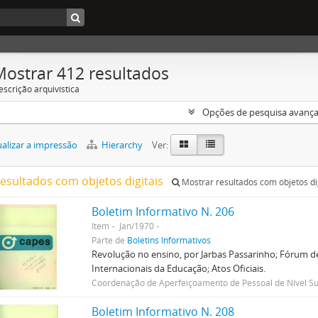
Mostrar 412 resultados
escrição arquivística
Opções de pesquisa avanç
alizar a impressão
Hierarchy
Ver:
resultados com objetos digitais
Mostrar resultados com objetos di
Boletim Informativo N. 206
Item
Jan/1970
Parte de
Boletins Informativos
Revolução no ensino, por Jarbas Passarinho; Fórum de
Internacionais da Educação; Atos Oficiais.
Coordenação de Aperfeiçoamento de Pessoal de Nível Su
Boletim Informativo N. 208