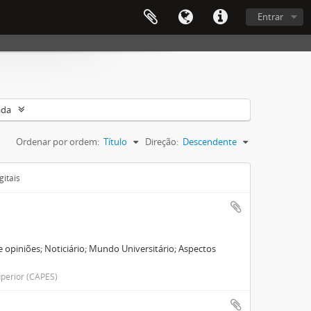
Entrar
ada
Ordenar por ordem:
Título
Direção:
Descendente
gitais
 opiniões; Noticiário; Mundo Universitário; Aspectos
perior (CAPES)