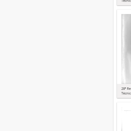
Técnic
28ª R
Técnic