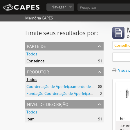
Navegar
Memória CAPES
Limite seus resultados por:
D
parte de
Conselh
Todos
Conselhos
91
produtor
Visuali
Todos
Coordenação de Aperfeiçoamento de Pessoal de Nível Superior (CAPES)
88
Fundação Coordenação de Aperfeiçoamento de Pessoal de Nível Superior (CAPES)
2
nível de descrição
Todos
Item
91
23ª R