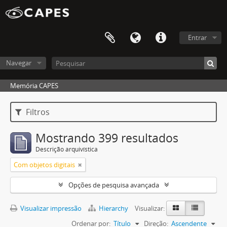
Entrar
Navegar
Memória CAPES
Filtros
Mostrando 399 resultados
Descrição arquivística
Com objetos digitais
Opções de pesquisa avançada
Visualizar impressão
Hierarchy
Visualizar:
Ordenar por:
Título
Direção:
Ascendente