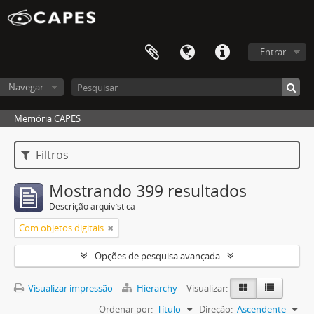
Entrar
Navegar
Memória CAPES
Filtros
Mostrando 399 resultados
Descrição arquivística
Com objetos digitais
Opções de pesquisa avançada
Visualizar impressão
Hierarchy
Visualizar:
Ordenar por:
Título
Direção:
Ascendente