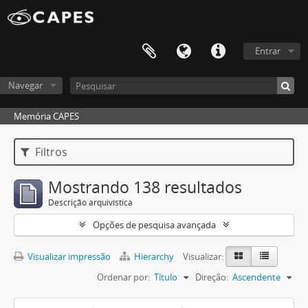
Entrar
Navegar
Memória CAPES
Filtros
Mostrando 138 resultados
Descrição arquivística
Opções de pesquisa avançada
Visualizar impressão
Hierarchy
Visualizar:
Ordenar por:
Título
Direção:
Ascendente