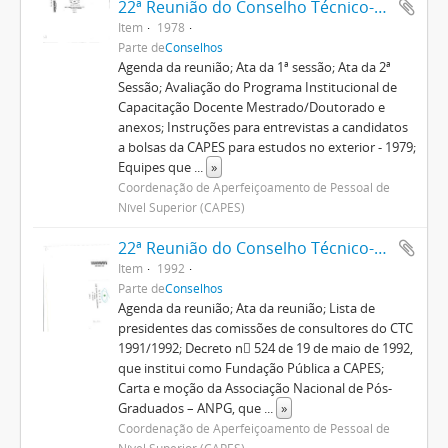
22ª Reunião do Conselho Técnico-Administrativo
Item
1978
Parte de
Conselhos
Agenda da reunião; Ata da 1ª sessão; Ata da 2ª
Sessão; Avaliação do Programa Institucional de
Capacitação Docente Mestrado/Doutorado e
anexos; Instruções para entrevistas a candidatos
a bolsas da CAPES para estudos no exterior - 1979;
Equipes que
...
»
Coordenação de Aperfeiçoamento de Pessoal de
Nível Superior (CAPES)
22ª Reunião do Conselho Técnico-Científico
Item
1992
Parte de
Conselhos
Agenda da reunião; Ata da reunião; Lista de
presidentes das comissões de consultores do CTC
1991/1992; Decreto n 524 de 19 de maio de 1992,
que institui como Fundação Pública a CAPES;
Carta e moção da Associação Nacional de Pós-
Graduados – ANPG, que
...
»
Coordenação de Aperfeiçoamento de Pessoal de