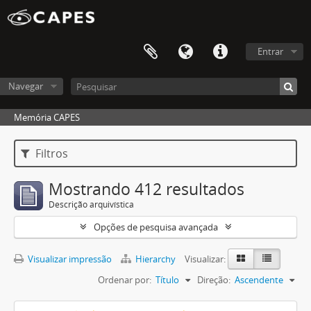
Entrar
Navegar
Memória CAPES
Filtros
Mostrando 412 resultados
Descrição arquivística
Opções de pesquisa avançada
Visualizar impressão
Hierarchy
Visualizar:
Ordenar por:
Título
Direção:
Ascendente