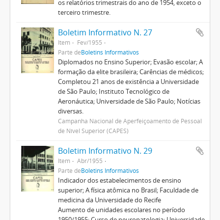
os relatórios trimestrais do ano de 1954, exceto o
terceiro trimestre.
Boletim Informativo N. 27
Item
Fev/1955
Parte de
Boletins Informativos
Diplomados no Ensino Superior; Evasão escolar; A
formação da elite brasileira; Carências de médicos;
Completou 21 anos de existência a Universidade
de São Paulo; Instituto Tecnológico de
Aeronáutica; Universidade de São Paulo; Notícias
diversas.
Campanha Nacional de Aperfeiçoamento de Pessoal
de Nível Superior (CAPES)
Boletim Informativo N. 29
Item
Abr/1955
Parte de
Boletins Informativos
Indicador dos estabelecimentos de ensino
superior; A física atômica no Brasil; Faculdade de
medicina da Universidade do Recife
Aumento de unidades escolares no período
1950/1955; Curso de neuropatologia; Universidade