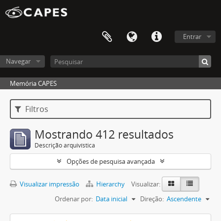
Entrar
Navegar
Memória CAPES
Filtros
Mostrando 412 resultados
Descrição arquivística
Opções de pesquisa avançada
Visualizar impressão
Hierarchy
Visualizar:
Ordenar por:
Data inicial
Direção:
Ascendente