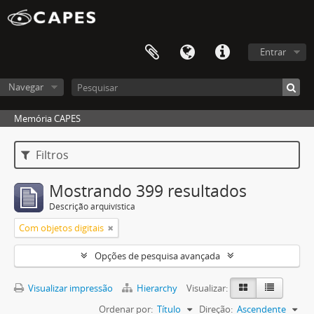
Entrar
Navegar
Memória CAPES
Filtros
Mostrando 399 resultados
Descrição arquivística
Com objetos digitais
Opções de pesquisa avançada
Visualizar impressão
Hierarchy
Visualizar:
Ordenar por:
Título
Direção:
Ascendente