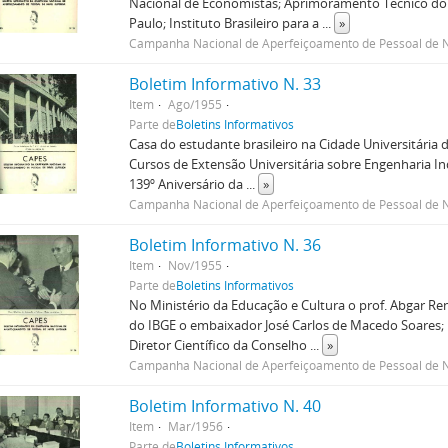
Nacional de Economistas; Aprimoramento Técnico do P
Paulo; Instituto Brasileiro para a
...
»
Campanha Nacional de Aperfeiçoamento de Pessoal de N
Boletim Informativo N. 33
Item
Ago/1955
Parte de
Boletins Informativos
Casa do estudante brasileiro na Cidade Universitária de
Cursos de Extensão Universitária sobre Engenharia Indu
139º Aniversário da
...
»
Campanha Nacional de Aperfeiçoamento de Pessoal de N
Boletim Informativo N. 36
Item
Nov/1955
Parte de
Boletins Informativos
No Ministério da Educação e Cultura o prof. Abgar Ren
do IBGE o embaixador José Carlos de Macedo Soares; II
Diretor Científico da Conselho
...
»
Campanha Nacional de Aperfeiçoamento de Pessoal de N
Boletim Informativo N. 40
Item
Mar/1956
Parte de
Boletins Informativos