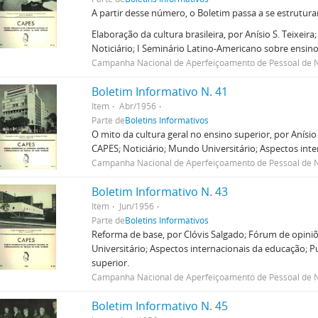
A partir desse número, o Boletim passa a se estrutura
Elaboração da cultura brasileira, por Anísio S. Teixei
Noticiário; I Seminário Latino-Americano sobre ensin
Campanha Nacional de Aperfeiçoamento de Pessoal de N
Boletim Informativo N. 41
Item
Abr/1956
Parte de
Boletins Informativos
O mito da cultura geral no ensino superior, por Anísio
CAPES; Noticiário; Mundo Universitário; Aspectos inter
Campanha Nacional de Aperfeiçoamento de Pessoal de N
Boletim Informativo N. 43
Item
Jun/1956
Parte de
Boletins Informativos
Reforma de base, por Clóvis Salgado; Fórum de opiniõ
Universitário; Aspectos internacionais da educação; P
superior.
Campanha Nacional de Aperfeiçoamento de Pessoal de N
Boletim Informativo N. 45