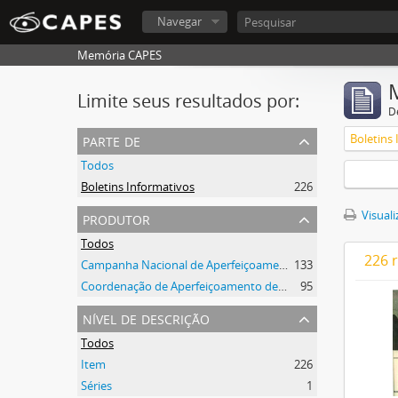
Navegar
Memória CAPES
Limite seus resultados por:
D
parte de
Boletins
Todos
Boletins Informativos
226
produtor
Visuali
Todos
226 
Campanha Nacional de Aperfeiçoamento de Pessoal de Nível Superior (CAPES)
133
Coordenação de Aperfeiçoamento de Pessoal de Nível Superior (CAPES)
95
nível de descrição
Todos
Item
226
Séries
1