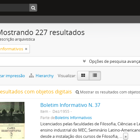
Mostrando 227 resultados
escrição arquivística
 Informativos
Opções de pesquisa avanç
zar impressão
Hierarchy
Visualizar:
resultados com objetos digitais
Mostrar os resultados com objetos 
Boletim Informativo N. 37
Item
Dez/1955
Parte de
Boletins Informativos
Licenciados pelas faculdades de Filosofia, Ciências e
ensino industrial do MEC; Seminário Latino-America
desde a instalação dos cursos de Filosofia,
...
»