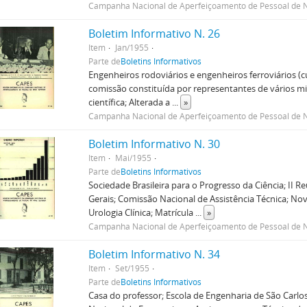
Campanha Nacional de Aperfeiçoamento de Pessoal de N
Boletim Informativo N. 26
Item
Jan/1955
Parte de
Boletins Informativos
Engenheiros rodoviários e engenheiros ferroviários 
comissão constituída por representantes de vários min
científica; Alterada a
...
»
Campanha Nacional de Aperfeiçoamento de Pessoal de N
Boletim Informativo N. 30
Item
Mai/1955
Parte de
Boletins Informativos
Sociedade Brasileira para o Progresso da Ciência; II R
Gerais; Comissão Nacional de Assistência Técnica; Nov
Urologia Clínica; Matrícula
...
»
Campanha Nacional de Aperfeiçoamento de Pessoal de N
Boletim Informativo N. 34
Item
Set/1955
Parte de
Boletins Informativos
Casa do professor; Escola de Engenharia de São Carlo