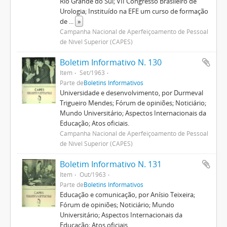
Rio Grande do Sul; VII Congresso Brasileiro de
Urologia; Instituído na EFE um curso de formação
de
...
»
Campanha Nacional de Aperfeiçoamento de Pessoal
de Nível Superior (CAPES)
Boletim Informativo N. 130
Item
Set/1963
Parte de
Boletins Informativos
Universidade e desenvolvimento, por Durmeval
Trigueiro Mendes; Fórum de opiniões; Noticiário;
Mundo Universitário; Aspectos Internacionais da
Educação; Atos oficiais.
Campanha Nacional de Aperfeiçoamento de Pessoal
de Nível Superior (CAPES)
Boletim Informativo N. 131
Item
Out/1963
Parte de
Boletins Informativos
Educação e comunicação, por Anísio Teixeira;
Fórum de opiniões; Noticiário; Mundo
Universitário; Aspectos Internacionais da
Educação; Atos oficiais.