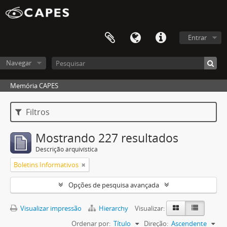
Entrar
Navegar
Memória CAPES
Filtros
Mostrando 227 resultados
Descrição arquivística
Boletins Informativos
Opções de pesquisa avançada
Visualizar impressão
Hierarchy
Visualizar:
Ordenar por:
Título
Direção:
Ascendente