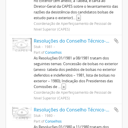
no Exterior (em anexo, a Tabela, e carta ao
Diretor-Geral da CAPES sobre o levantamento das
razões da desistência dos candidatos bolsas de
estudo para o exterior)
...
»
Coordenação de Aperfeiçoamento de Pessoal de
Nível Superior (CAPES)
Resoluções do Conselho Técnico-Administrativo (1974-1982)
Stuk
1981
Part of
Conselhos
As Resoluções 01/1981 a 08/1981 tratam dos
seguintes temas: Concessão de bolsas no exterior
(anexo: tabela dos pedidos de bolsas no exterior
deferidos e indeferidos – 1981, lista de bolsas no
exterior – 1980); Indicação dos Presidentes das
Comissões de
...
»
Coordenação de Aperfeiçoamento de Pessoal de
Nível Superior (CAPES)
Resoluções do Conselho Técnico-Administrativo (1974-1982)
Stuk
1980
Part of
Conselhos
As Resoluções 01/1980 a 11/1980 tratam dos