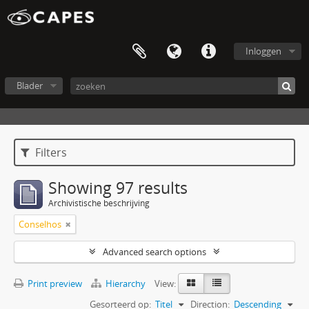
Inloggen
Blader
Filters
Showing 97 results
Archivistische beschrijving
Conselhos
Advanced search options
Print preview
Hierarchy
View:
Gesorteerd op:
Titel
Direction:
Descending