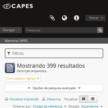
Entrar
Navegar
Memória CAPES
Filtros
Mostrando 399 resultados
Descrição arquivística
Com objetos digitais
Opções de pesquisa avançada
Visualizar impressão
Hierarchy
Visualizar:
Ordenar por:
Código de referência
Direção:
Ascendente