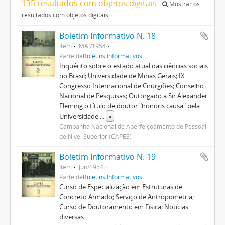
135 resultados com objetos digitais
Mostrar os
resultados com objetos digitais
Boletim Informativo N. 18
Item
MAI/1954
Parte de
Boletins Informativos
Inquérito sobre o estado atual das ciências sociais
no Brasil; Universidade de Minas Gerais; IX
Congresso Internacional de Cirurgiões; Conselho
Nacional de Pesquisas; Outorgado a Sir Alexander
Fleming o título de doutor "honoris causa" pela
Universidade
...
»
Campanha Nacional de Aperfeiçoamento de Pessoal
de Nível Superior (CAPES)
Boletim Informativo N. 19
Item
Jun/1954
Parte de
Boletins Informativos
Curso de Especialização em Estruturas de
Concreto Armado; Serviço de Antropometria;
Curso de Doutoramento em Física; Notícias
diversas.