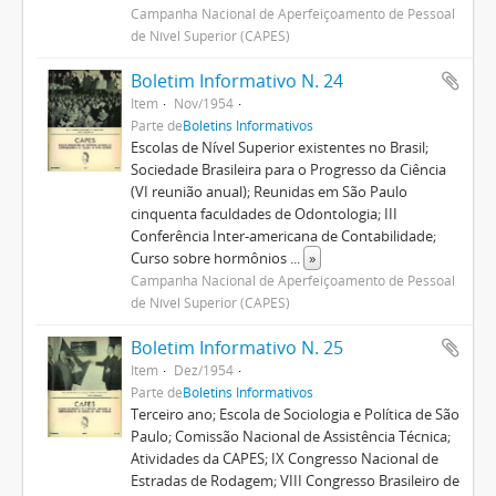
Campanha Nacional de Aperfeiçoamento de Pessoal
de Nível Superior (CAPES)
Boletim Informativo N. 24
Item
Nov/1954
Parte de
Boletins Informativos
Escolas de Nível Superior existentes no Brasil;
Sociedade Brasileira para o Progresso da Ciência
(VI reunião anual); Reunidas em São Paulo
cinquenta faculdades de Odontologia; III
Conferência Inter-americana de Contabilidade;
Curso sobre hormônios
...
»
Campanha Nacional de Aperfeiçoamento de Pessoal
de Nível Superior (CAPES)
Boletim Informativo N. 25
Item
Dez/1954
Parte de
Boletins Informativos
Terceiro ano; Escola de Sociologia e Política de São
Paulo; Comissão Nacional de Assistência Técnica;
Atividades da CAPES; IX Congresso Nacional de
Estradas de Rodagem; VIII Congresso Brasileiro de