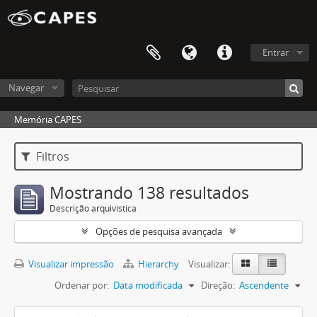
Entrar
Navegar
Memória CAPES
Filtros
Mostrando 138 resultados
Descrição arquivística
Opções de pesquisa avançada
Visualizar impressão
Hierarchy
Visualizar:
Ordenar por:
Data modificada
Direção:
Ascendente