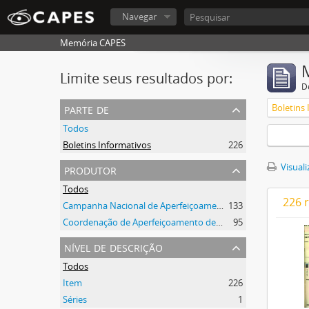
Navegar
Memória CAPES
Limite seus resultados por:
D
parte de
Boletins
Todos
Boletins Informativos
226
produtor
Visuali
Todos
226 
Campanha Nacional de Aperfeiçoamento de Pessoal de Nível Superior (CAPES)
133
Coordenação de Aperfeiçoamento de Pessoal de Nível Superior (CAPES)
95
nível de descrição
Todos
Item
226
Séries
1