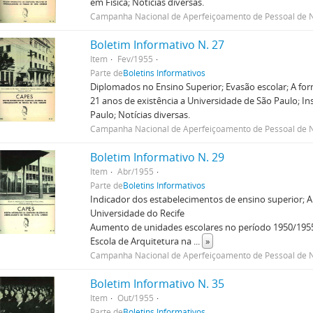
em Física; Notícias diversas.
Campanha Nacional de Aperfeiçoamento de Pessoal de N
Boletim Informativo N. 27
Item
Fev/1955
Parte de
Boletins Informativos
Diplomados no Ensino Superior; Evasão escolar; A for
21 anos de existência a Universidade de São Paulo; In
Paulo; Notícias diversas.
Campanha Nacional de Aperfeiçoamento de Pessoal de N
Boletim Informativo N. 29
Item
Abr/1955
Parte de
Boletins Informativos
Indicador dos estabelecimentos de ensino superior; A 
Universidade do Recife
Aumento de unidades escolares no período 1950/1955
Escola de Arquitetura na
...
»
Campanha Nacional de Aperfeiçoamento de Pessoal de N
Boletim Informativo N. 35
Item
Out/1955
Parte de
Boletins Informativos