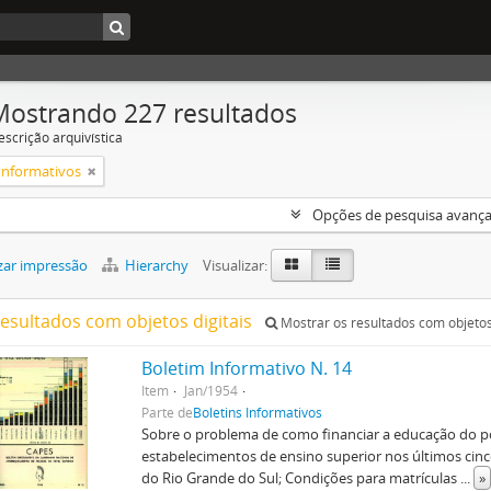
Mostrando 227 resultados
escrição arquivística
 Informativos
Opções de pesquisa avanç
zar impressão
Hierarchy
Visualizar:
resultados com objetos digitais
Mostrar os resultados com objetos 
Boletim Informativo N. 14
Item
Jan/1954
Parte de
Boletins Informativos
Sobre o problema de como financiar a educação do p
estabelecimentos de ensino superior nos últimos cinc
do Rio Grande do Sul; Condições para matrículas
...
»