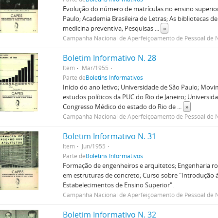
Evolução do número de matrículas no ensino superior
Paulo; Academia Brasileira de Letras; As bibliotecas 
medicina preventiva; Pesquisas
...
»
Campanha Nacional de Aperfeiçoamento de Pessoal de N
Boletim Informativo N. 28
Item
Mar/1955
Parte de
Boletins Informativos
Início do ano letivo; Universidade de São Paulo; Movi
estudos políticos da PUC do Rio de Janeiro; Universid
Congresso Médico do estado do Rio de
...
»
Campanha Nacional de Aperfeiçoamento de Pessoal de N
Boletim Informativo N. 31
Item
Jun/1955
Parte de
Boletins Informativos
Formação de engenheiros e arquitetos; Engenharia rod
em estruturas de concreto; Curso sobre "Introdução à
Estabelecimentos de Ensino Superior".
Campanha Nacional de Aperfeiçoamento de Pessoal de N
Boletim Informativo N. 32