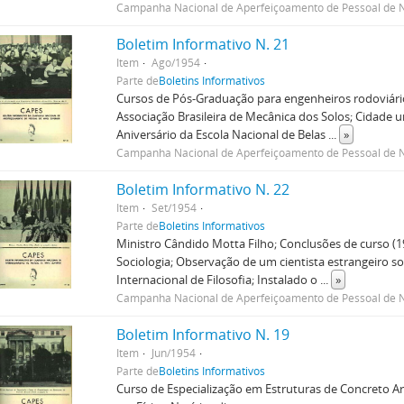
Campanha Nacional de Aperfeiçoamento de Pessoal de N
Boletim Informativo N. 21
Item
Ago/1954
Parte de
Boletins Informativos
Cursos de Pós-Graduação para engenheiros rodoviários
Associação Brasileira de Mecânica dos Solos; Cidade u
Aniversário da Escola Nacional de Belas
...
»
Campanha Nacional de Aperfeiçoamento de Pessoal de N
Boletim Informativo N. 22
Item
Set/1954
Parte de
Boletins Informativos
Ministro Cândido Motta Filho; Conclusões de curso (195
Sociologia; Observação de um cientista estrangeiro s
Internacional de Filosofia; Instalado o
...
»
Campanha Nacional de Aperfeiçoamento de Pessoal de N
Boletim Informativo N. 19
Item
Jun/1954
Parte de
Boletins Informativos
Curso de Especialização em Estruturas de Concreto 