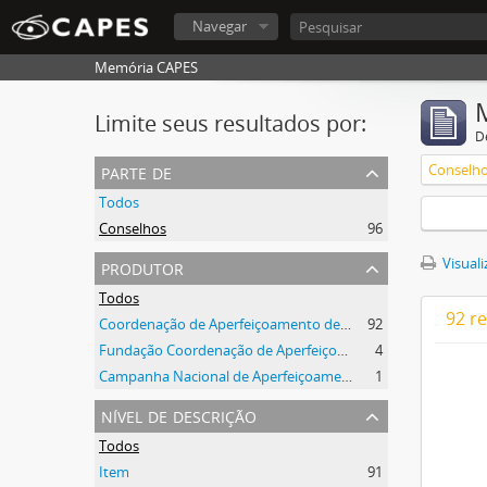
Navegar
Memória CAPES
Limite seus resultados por:
D
parte de
Conselh
Todos
Conselhos
96
produtor
Visuali
Todos
92 r
Coordenação de Aperfeiçoamento de Pessoal de Nível Superior (CAPES)
92
Fundação Coordenação de Aperfeiçoamento de Pessoal de Nível Superior (CAPES)
4
Campanha Nacional de Aperfeiçoamento de Pessoal de Nível Superior (CAPES)
1
nível de descrição
Todos
Item
91