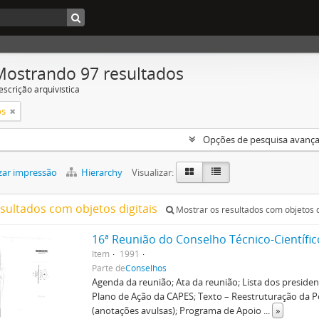
Mostrando 97 resultados
escrição arquivística
os
Opções de pesquisa avanç
zar impressão
Hierarchy
Visualizar:
esultados com objetos digitais
Mostrar os resultados com objetos d
16ª Reunião do Conselho Técnico-Científic
Item
1991
Parte de
Conselhos
Agenda da reunião; Ata da reunião; Lista dos preside
Plano de Ação da CAPES; Texto – Reestruturação da 
(anotações avulsas); Programa de Apoio
...
»