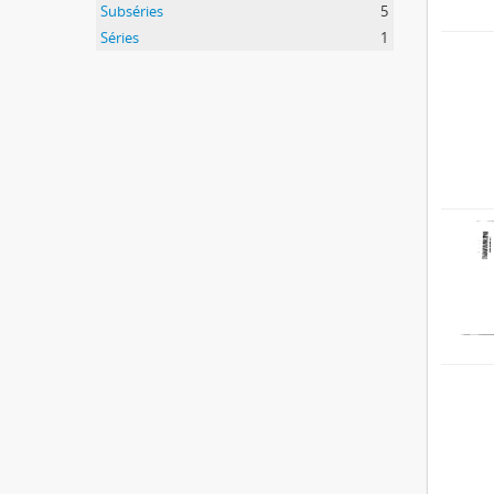
Subséries
5
Séries
1