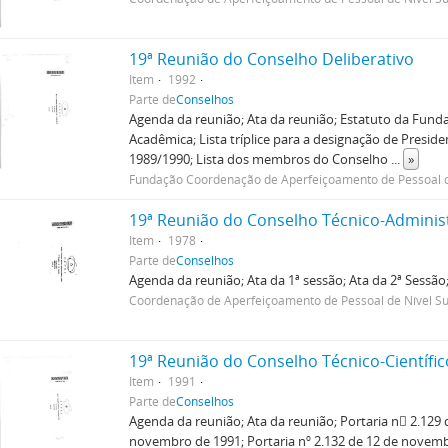
19ª Reunião do Conselho Deliberativo
Item
1992
Parte de
Conselhos
Agenda da reunião; Ata da reunião; Estatuto da Fun
Acadêmica; Lista tríplice para a designação de Presid
1989/1990; Lista dos membros do Conselho
...
»
Fundação Coordenação de Aperfeiçoamento de Pessoal d
19ª Reunião do Conselho Técnico-Adminis
Item
1978
Parte de
Conselhos
Agenda da reunião; Ata da 1ª sessão; Ata da 2ª Sessão
Coordenação de Aperfeiçoamento de Pessoal de Nível Su
19ª Reunião do Conselho Técnico-Científic
Item
1991
Parte de
Conselhos
Agenda da reunião; Ata da reunião; Portaria n 2.129 
novembro de 1991; Portaria nº 2.132 de 12 de novemb