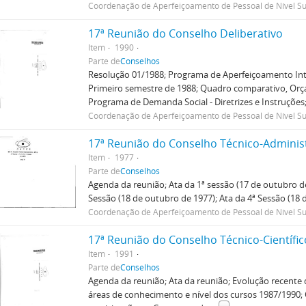
Coordenação de Aperfeiçoamento de Pessoal de Nível Su
17ª Reunião do Conselho Deliberativo
Item
1990
Parte de
Conselhos
Resolução 01/1988; Programa de Aperfeiçoamento In
Primeiro semestre de 1988; Quadro comparativo, Or
Programa de Demanda Social - Diretrizes e Instruções
Coordenação de Aperfeiçoamento de Pessoal de Nível Su
17ª Reunião do Conselho Técnico-Adminis
Item
1977
Parte de
Conselhos
Agenda da reunião; Ata da 1ª sessão (17 de outubro de
Sessão (18 de outubro de 1977); Ata da 4ª Sessão (18 
Coordenação de Aperfeiçoamento de Pessoal de Nível Su
17ª Reunião do Conselho Técnico-Científic
Item
1991
Parte de
Conselhos
Agenda da reunião; Ata da reunião; Evolução recente 
áreas de conhecimento e nível dos cursos 1987/1990; 