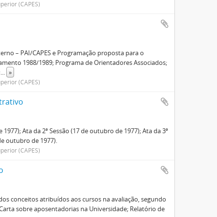
perior (CAPES)
terno – PAI/CAPES e Programação proposta para o
çamento 1988/1989; Programa de Orientadores Associados;
;
...
»
perior (CAPES)
trativo
 1977); Ata da 2ª Sessão (17 de outubro de 1977); Ata da 3ª
de outubro de 1977).
perior (CAPES)
o
dos conceitos atribuídos aos cursos na avaliação, segundo
Carta sobre aposentadorias na Universidade; Relatório de