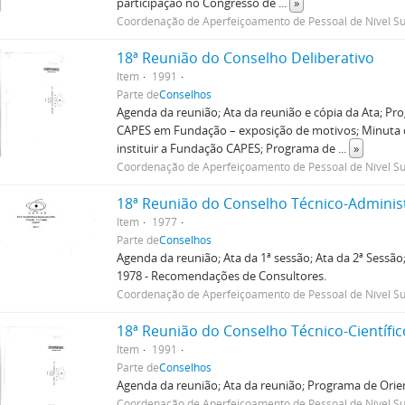
participação no Congresso de
...
»
Coordenação de Aperfeiçoamento de Pessoal de Nível Su
18ª Reunião do Conselho Deliberativo
Item
1991
Parte de
Conselhos
Agenda da reunião; Ata da reunião e cópia da Ata; P
CAPES em Fundação – exposição de motivos; Minuta d
instituir a Fundação CAPES; Programa de
...
»
Coordenação de Aperfeiçoamento de Pessoal de Nível Su
18ª Reunião do Conselho Técnico-Adminis
Item
1977
Parte de
Conselhos
Agenda da reunião; Ata da 1ª sessão; Ata da 2ª Sessão
1978 - Recomendações de Consultores.
Coordenação de Aperfeiçoamento de Pessoal de Nível Su
18ª Reunião do Conselho Técnico-Científic
Item
1991
Parte de
Conselhos
Agenda da reunião; Ata da reunião; Programa de Orien
Coordenação de Aperfeiçoamento de Pessoal de Nível Su