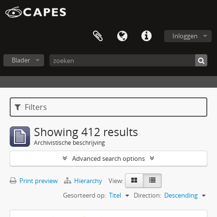
Inloggen
Blader
Filters
Showing 412 results
Archivistische beschrijving
Advanced search options
Print preview
Hierarchy
View:
Gesorteerd op:
Titel
Direction:
Descending