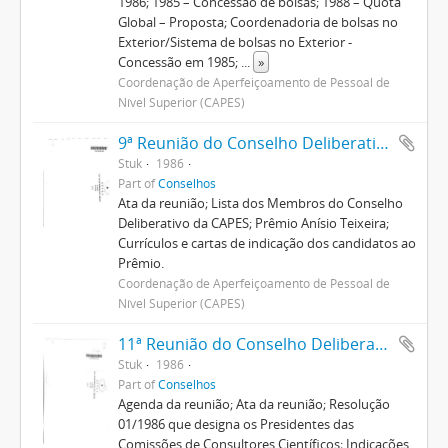
1986; 1985 – Concessão de bolsas; 1988 – Quota
Global – Proposta; Coordenadoria de bolsas no
Exterior/Sistema de bolsas no Exterior -
Concessão em 1985;
...
»
Coordenação de Aperfeiçoamento de Pessoal de
Nível Superior (CAPES)
9ª Reunião do Conselho Deliberativo
Stuk
1986
Part of
Conselhos
Ata da reunião; Lista dos Membros do Conselho
Deliberativo da CAPES; Prêmio Anísio Teixeira;
Currículos e cartas de indicação dos candidatos ao
Prêmio.
Coordenação de Aperfeiçoamento de Pessoal de
Nível Superior (CAPES)
11ª Reunião do Conselho Deliberativo
Stuk
1986
Part of
Conselhos
Agenda da reunião; Ata da reunião; Resolução
01/1986 que designa os Presidentes das
Comissões de Consultores Científicos; Indicações