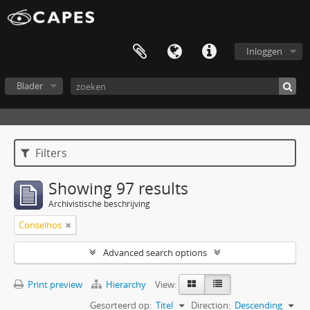
Inloggen
Blader
Filters
Showing 97 results
Archivistische beschrijving
Conselhos
Advanced search options
Print preview
Hierarchy
View:
Gesorteerd op:
Titel
Direction:
Descending