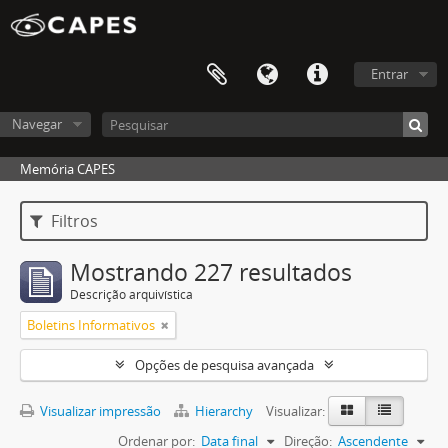
Entrar
Navegar
Memória CAPES
Filtros
Mostrando 227 resultados
Descrição arquivística
Boletins Informativos
Opções de pesquisa avançada
Visualizar impressão
Hierarchy
Visualizar:
Ordenar por:
Data final
Direção:
Ascendente