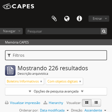
Entrar
Navegar
Memória CAPES
Filtros
Mostrando 226 resultados
Descrição arquivística
Boletins Informativos
Com objetos digitais
Opções de pesquisa avançada
Visualizar impressão
Hierarchy
Visualizar:
Ordenar por:
Data modificada
Direção:
Ascendente