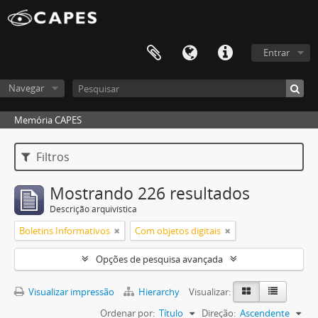
Entrar
Navegar
Memória CAPES
Filtros
Mostrando 226 resultados
Descrição arquivística
Boletins Informativos
Com objetos digitais
Opções de pesquisa avançada
Visualizar impressão
Hierarchy
Visualizar:
Ordenar por:
Título
Direção:
Ascendente